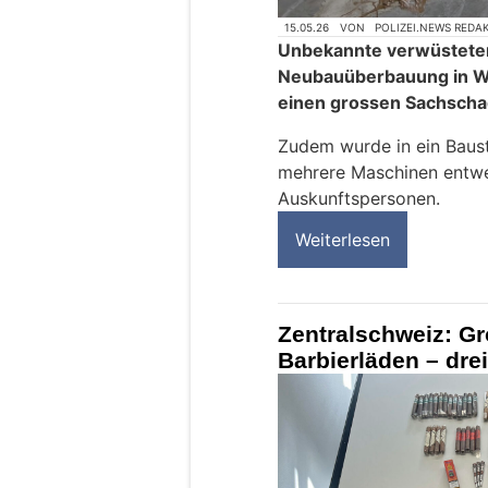
15.05.26
VON
POLIZEI.NEWS REDA
Unbekannte verwüstete
Neubauüberbauung in We
einen grossen Sachscha
Zudem wurde in ein Baus
mehrere Maschinen entwen
Auskunftspersonen.
Weiterlesen
Zentralschweiz: Gr
Barbierläden – dr