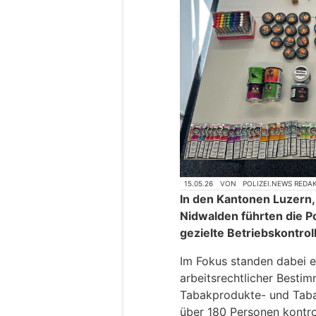
15.05.26
VON
POLIZEI.NEWS REDA
In den Kantonen Luzern
Nidwalden führten die P
gezielte Betriebskontrol
Im Fokus standen dabei ei
arbeitsrechtlicher Besti
Tabakprodukte- und Taba
über 180 Personen kontrol