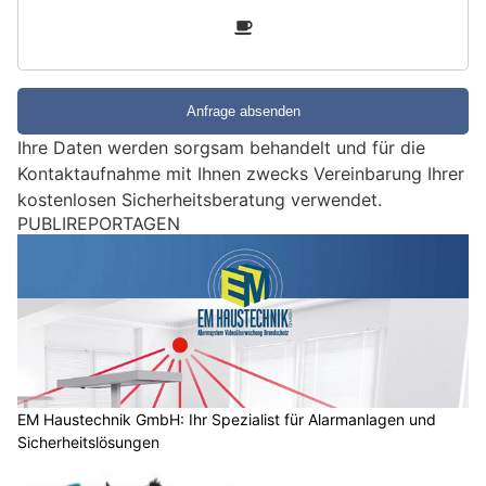
n
3
d
S
i
e
e
Ihre Daten werden sorgsam behandelt und für die
i
Kontaktaufnahme mit Ihnen zwecks Vereinbarung Ihrer
n
kostenlosen Sicherheitsberatung verwendet.
M
e
Zug ZG: Nachbar löscht Küchenbrand durch
n
überhitzte Pfanne – 64-Jährige leicht verletzt
s
c
h
?
D
a
n
n