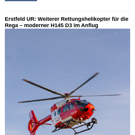
Erstfeld UR: Weiterer Rettungshelikopter für die
Rega – moderner H145 D3 im Anflug