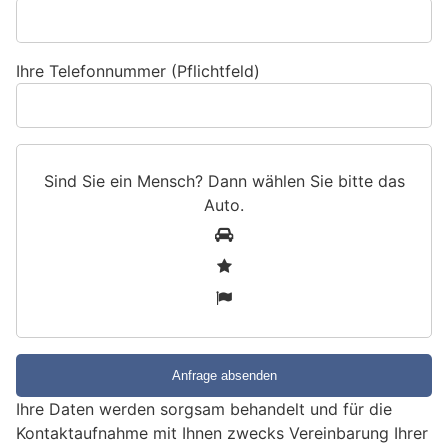
Ihre Telefonnummer (Pflichtfeld)
Sind Sie ein Mensch? Dann wählen Sie bitte
das
Auto
.
S
1
i
2
n
3
d
S
i
e
e
Ihre Daten werden sorgsam behandelt und für die
i
Kontaktaufnahme mit Ihnen zwecks Vereinbarung Ihrer
n