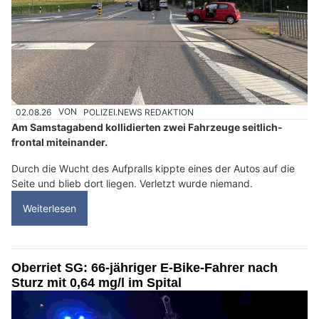
02.08.26
VON
POLIZEI.NEWS REDAKTION
Am Samstagabend kollidierten zwei Fahrzeuge seitlich-
frontal miteinander.
Durch die Wucht des Aufpralls kippte eines der Autos auf die
Seite und blieb dort liegen. Verletzt wurde niemand.
Weiterlesen
Oberriet SG: 66-jähriger E-Bike-Fahrer nach
Sturz mit 0,64 mg/l im Spital