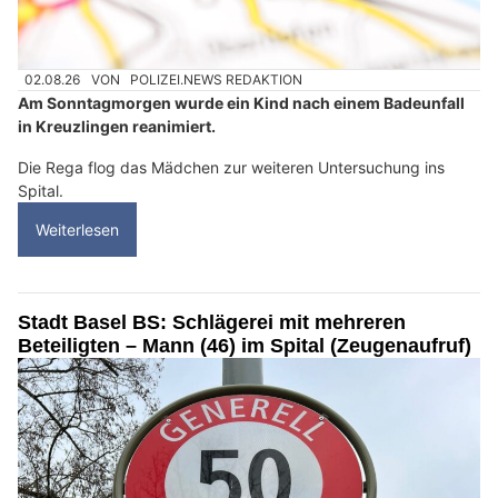
02.08.26
VON
POLIZEI.NEWS REDAKTION
Am Sonntagmorgen wurde ein Kind nach einem Badeunfall
in Kreuzlingen reanimiert.
Die Rega flog das Mädchen zur weiteren Untersuchung ins
Spital.
Weiterlesen
Stadt Basel BS: Schlägerei mit mehreren
Beteiligten – Mann (46) im Spital (Zeugenaufruf)