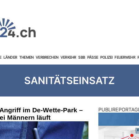
E
LÄNDER
THEMEN
VERBRECHEN
VERKEHR
SBB
PÄSSE
POLIZEI
FEUERWEHR
SANITÄTSEINSATZ
 Angriff im De-Wette-Park –
PUBLIREPORTAG
i Männern läuft