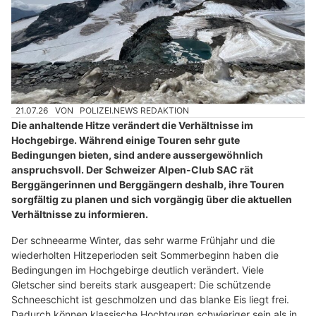
21.07.26
VON
POLIZEI.NEWS REDAKTION
Die anhaltende Hitze verändert die Verhältnisse im
Hochgebirge. Während einige Touren sehr gute
Bedingungen bieten, sind andere aussergewöhnlich
anspruchsvoll. Der Schweizer Alpen-Club SAC rät
Berggängerinnen und Berggängern deshalb, ihre Touren
sorgfältig zu planen und sich vorgängig über die aktuellen
Verhältnisse zu informieren.
Der schneearme Winter, das sehr warme Frühjahr und die
wiederholten Hitzeperioden seit Sommerbeginn haben die
Bedingungen im Hochgebirge deutlich verändert. Viele
Gletscher sind bereits stark ausgeapert: Die schützende
Schneeschicht ist geschmolzen und das blanke Eis liegt frei.
Dadurch können klassische Hochtouren schwieriger sein als in