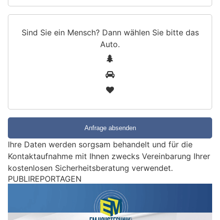
Sind Sie ein Mensch? Dann wählen Sie bitte
das
Auto
.
S
1
i
2
n
3
d
S
i
e
e
Ihre Daten werden sorgsam behandelt und für die
i
Kontaktaufnahme mit Ihnen zwecks Vereinbarung Ihrer
n
kostenlosen Sicherheitsberatung verwendet.
M
PUBLIREPORTAGEN
e
n
s