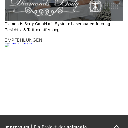
t
e
d
a
Diamonds Body GmbH mit System: Laserhaarentfernung,
s
Gesichts- & Tattooentfernung
A
EMPFEHLUNGEN
u
t
o
.
Impressum
|
Ein Projekt der
belmedia