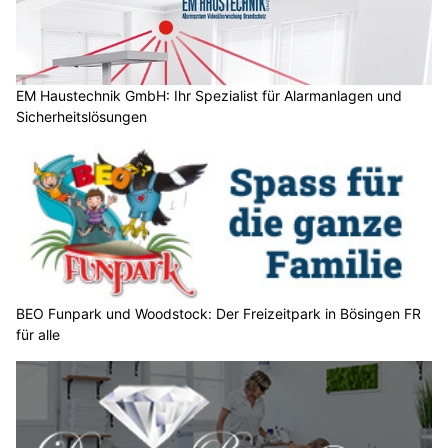
c
h
?
D
a
EM Haustechnik GmbH: Ihr Spezialist für Alarmanlagen und
Sicherheitslösungen
n
n
w
ä
h
l
e
n
S
BEO Funpark und Woodstock: Der Freizeitpark in Bösingen FR
für alle
i
e
b
i
t