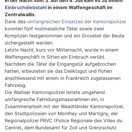
In der Nacht vom 3. auf den 4. Juli kam es zu einem
Einbruchdiebstahl
in einem Waffengeschäft im
Zentralwallis.
Dank des
umfangreichen Einsatzes der Kantonspolizei
konnten fünf mutmassliche Täter sowie zwei
Komplizen festgenommen und ein Grossteil der Beute
sichergestellt werden.
Letzte Nacht, kurz vor Mitternacht, wurde in einem
Waffengeschäft in Sitten ein Einbruch verübt.
Nachdem die Täter die Eingangstür aufgebrochen
hatten, erbeuteten sie das Deliktsgut und flohen
anschliessend mit einem in Frankreich zugelassenen
Fahrzeug.
Die Walliser Kantonspolizei leitete umgehend
umfangreiche Fahndungsmassnahmen ein, in
Zusammenarbeit mit der Waadtländer Kantonspolizei,
den Stadtpolizeien von Monthey und Martigny, der
Regionalpolizei PRVC (Police Régionale des Villes du
Centre), dem Bundesamt für Zoll und Grenzschutz