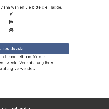
 Dann wählen Sie bitte
die Flagge
.
1
2
3
m behandelt und für die
en zwecks Vereinbarung Ihrer
eratung verwendet.
hwerer Selbstunfall mit
Unfallhergang unklar
KTION
am Sonntagnachmittag ein
etzte sich schwer.