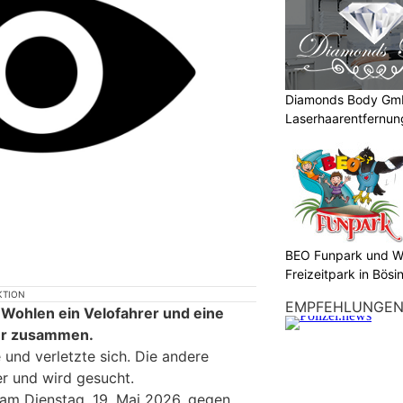
Diamonds Body Gmb
Laserhaarentfernung
Tattooentfernung
BEO Funpark und W
Freizeitpark in Bösi
KTION
EMPFEHLUNGE
 Wohlen ein Velofahrer und eine
er zusammen.
 und verletzte sich. Die andere
ter und wird gesucht.
h am Dienstag, 19. Mai 2026, gegen