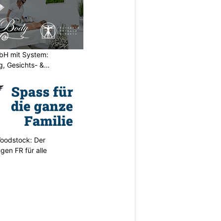
H mit System:
, Gesichts- &
oodstock: Der
ngen FR für alle
N