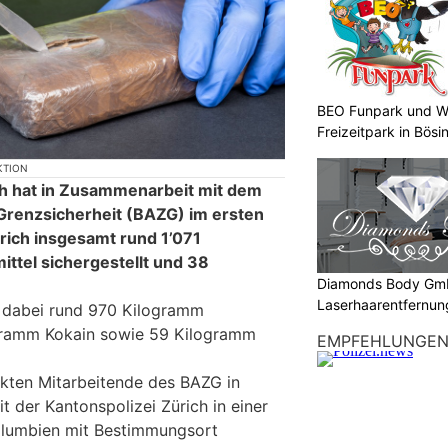
BEO Funpark und W
Freizeitpark in Bösi
KTION
ch hat in Zusammenarbeit mit dem
Grenzsicherheit (BAZG) im ersten
rich insgesamt rund 1’071
tel sichergestellt und 38
Diamonds Body Gmb
Laserhaarentfernung
en dabei rund 970 Kilogramm
Tattooentfernung
gramm Kokain sowie 59 Kilogramm
EMPFEHLUNGE
eckten Mitarbeitende des BAZG in
 der Kantonspolizei Zürich in einer
olumbien mit Bestimmungsort