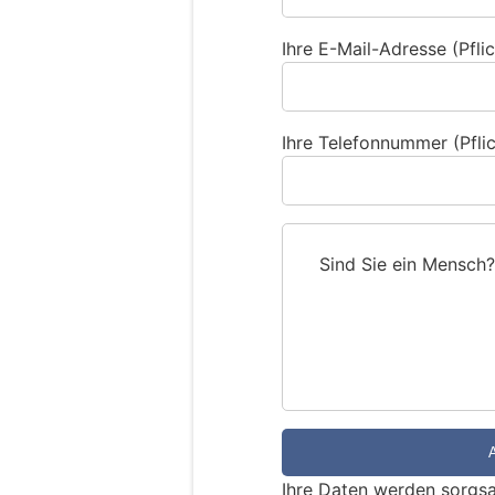
Ihre E-Mail-Adresse (Pflic
Ihre Telefonnummer (Pflic
Sind Sie ein Mensch?
S
i
n
d
S
i
e
e
Ihre Daten werden sorgsa