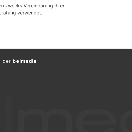
en zwecks Vereinbarung Ihrer
eratung verwendet.
t der
belmedia