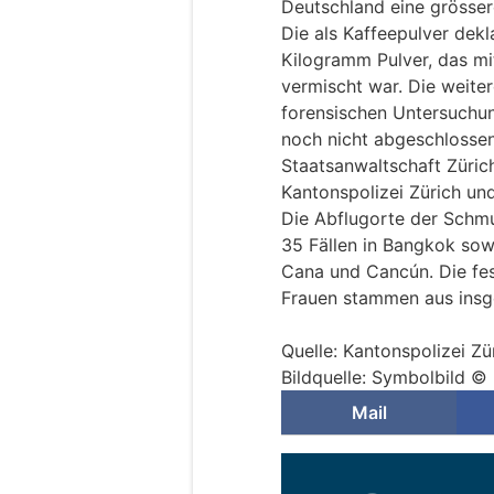
Deutschland eine grösse
Die als Kaffeepulver dekl
Kilogramm Pulver, das m
vermischt war. Die weite
forensischen Untersuchu
noch nicht abgeschlossen.
Staatsanwaltschaft Züric
Kantonspolizei Zürich und
Die Abflugorte der Schm
35 Fällen in Bangkok sowie
Cana und Cancún. Die f
Frauen stammen aus insg
Quelle: Kantonspolizei Zü
Bildquelle: Symbolbild ©
Mail