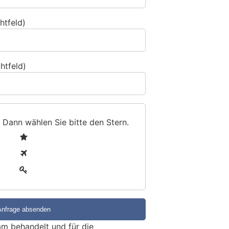
htfeld)
htfeld)
 Dann wählen Sie bitte
den Stern
.
1
2
3
m behandelt und für die