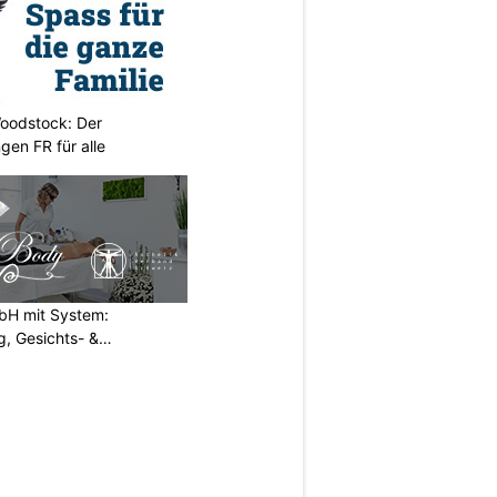
oodstock: Der
ngen FR für alle
H mit System:
, Gesichts- &
N