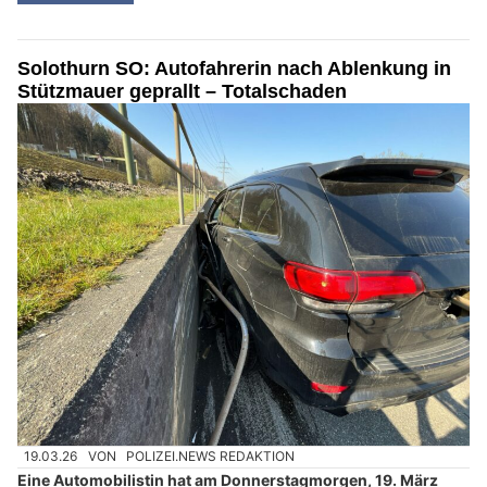
Solothurn SO: Autofahrerin nach Ablenkung in
Stützmauer geprallt – Totalschaden
19.03.26
VON
POLIZEI.NEWS REDAKTION
Eine Automobilistin hat am Donnerstagmorgen, 19. März