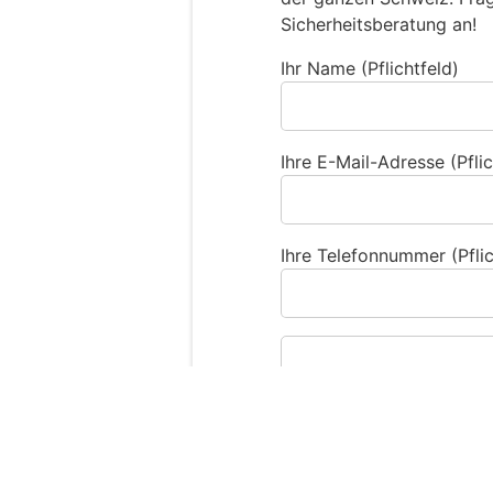
Sicherheitsberatung an!
Ihr Name (Pflichtfeld)
Ihre E-Mail-Adresse (Pflic
Ihre Telefonnummer (Pflic
Sind Sie ein Mensch
S
i
n
d