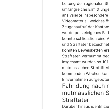
Leitung der regionalen S
umfangreiche Ermittlunge
analysierte insbesondere
Videomaterial, welches öf
Zeugenaufruf der Kantons
wurde polizeieigenes Bild
konnte schliesslich eine 
und Straftäter bezeichn
konnten Beweisketten erst
Straftaten vermummt beg
Insgesamt wurden so 101 P
mutmasslichen Straftäter
kommenden Wochen konta
Einvernahmen aufgebote
Fahndung nach 
mutmasslichen S
Straftäter
Darüber hinaus identifizie