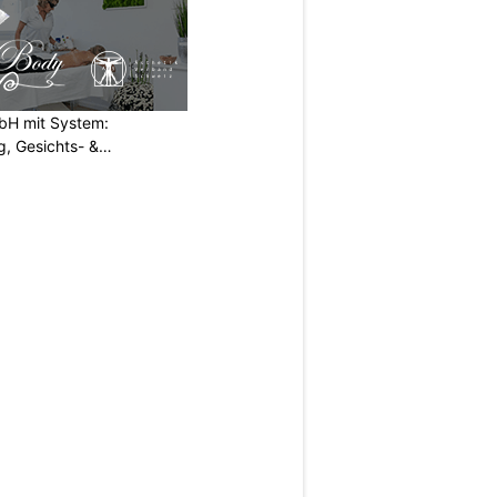
H mit System:
, Gesichts- &
N