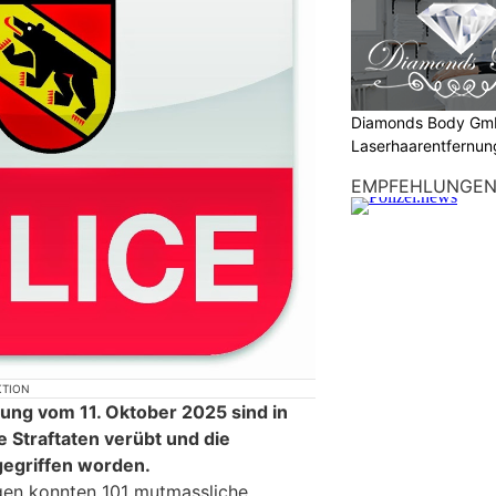
Diamonds Body Gmb
Laserhaarentfernung
Tattooentfernung
EMPFEHLUNGE
KTION
ng vom 11. Oktober 2025 sind in
e Straftaten verübt und die
gegriffen worden.
gen konnten 101 mutmassliche