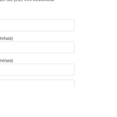
htfeld)
htfeld)
? Dann wählen Sie bitte
das Herz
.
1
2
3