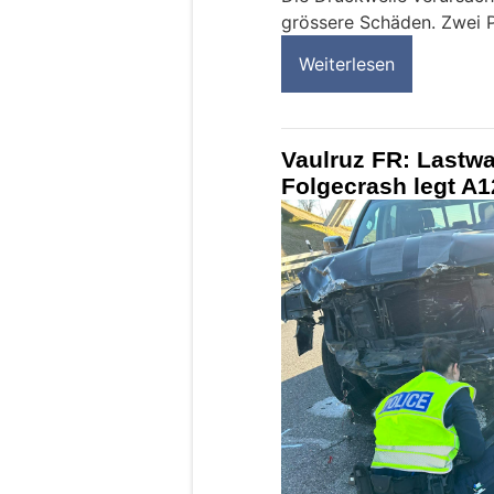
grössere Schäden. Zwei Pe
Weiterlesen
Vaulruz FR: Lastw
Folgecrash legt A