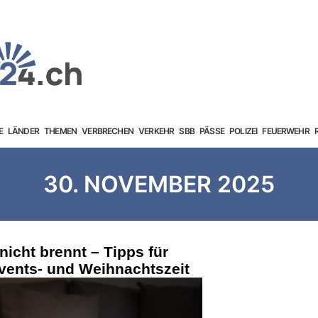
E
LÄNDER
THEMEN
VERBRECHEN
VERKEHR
SBB
PÄSSE
POLIZEI
FEUERWEHR
30. NOVEMBER 2025
nicht brennt – Tipps für
vents- und Weihnachtszeit