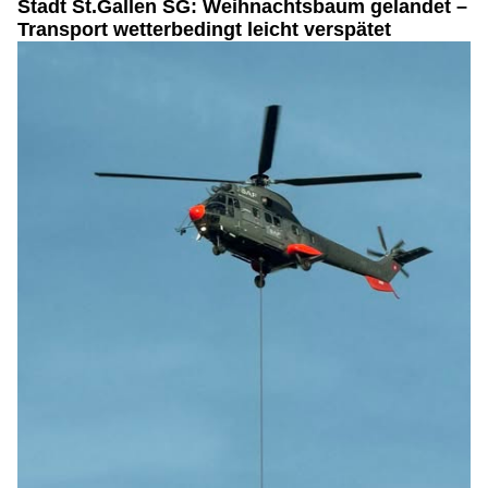
Stadt St.Gallen SG: Weihnachtsbaum gelandet –
Transport wetterbedingt leicht verspätet