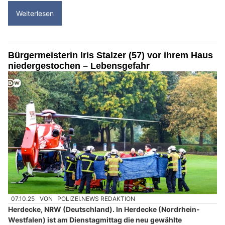
Weiterlesen
Bürgermeisterin Iris Stalzer (57) vor ihrem Haus
niedergestochen – Lebensgefahr
07.10.25
VON
POLIZEI.NEWS REDAKTION
Herdecke, NRW (Deutschland). In Herdecke (Nordrhein-
Westfalen) ist am Dienstagmittag die neu gewählte