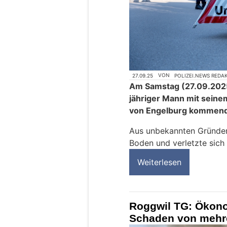
27.09.25
VON
POLIZEI.NEWS REDA
Am Samstag (27.09.2025)
jähriger Mann mit seinem
von Engelburg kommend 
Aus unbekannten Gründen
Boden und verletzte sich 
Weiterlesen
Roggwil TG: Ökon
Schaden von mehre