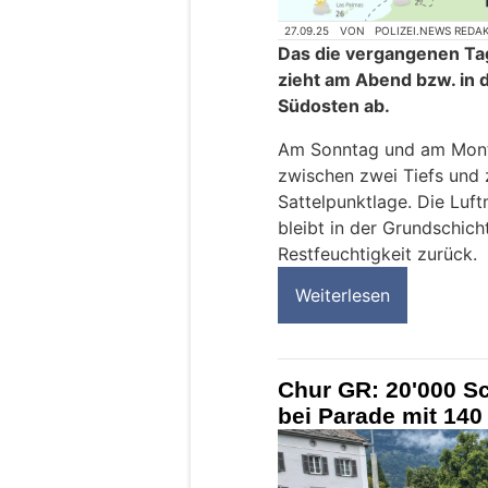
27.09.25
VON
POLIZEI.NEWS REDA
Das die vergangenen T
zieht am Abend bzw. in
Südosten ab.
Am Sonntag und am Monta
zwischen zwei Tiefs und 
Sattelpunktlage. Die Luft
bleibt in der Grundschic
Restfeuchtigkeit zurück.
Weiterlesen
Chur GR: 20'000 S
bei Parade mit 14