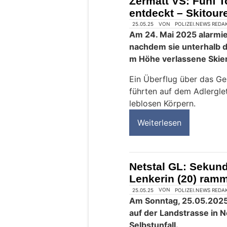
Zermatt VS: Fünf 
entdeckt – Skitour
25.05.25
VON
POLIZEI.NEWS REDA
Am 24. Mai 2025 alarmier
nachdem sie unterhalb 
m Höhe verlassene Skier
Ein Überflug über das G
führten auf dem Adlerglet
leblosen Körpern.
Weiterlesen
Netstal GL: Sekund
Lenkerin (20) ram
25.05.25
VON
POLIZEI.NEWS REDA
Am Sonntag, 25.05.2025,
auf der Landstrasse in Ne
Selbstunfall.