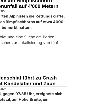
Tote am Rimpfischhorn
enunfall auf 4'000 Metern
KTION
ten Alpinisten die Rettungskräfte,
des Rimpfischhorns auf etwa 4000
 bemerkt hatten.
ebiet und eine Suche am Boden
scher zur Lokalisierung von fünf
enschlaf führt zu Crash –
mt Kandelaber und Zaun
KTION
 gegen 07:35 Uhr, ereignete sich
tstal, auf Höhe Breite, ein