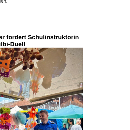
len.
r fordert Schulinstruktorin
lbi-Duell