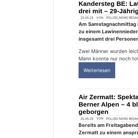
Kandersteg BE: La
drei mit – 29-Jährig
25.05.25
VON
POLIZEI.NEWS REDA
Am Samstagnachmittag i
zu einem Lawinenniede
insgesamt drei Personen
Zwei Männer wurden leicht
Mann konnte nur noch to
Weiterlesen
Air Zermatt: Spekt
Berner Alpen – 4 b
geborgen
25.05.25
VON
POLIZEI.NEWS REDA
Bereits am Freitagabend,
Zermatt zu einem anspr