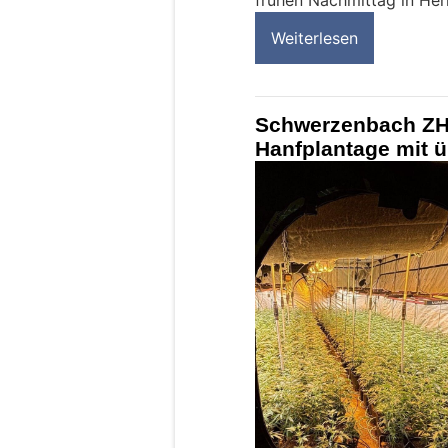
frühen Nachmittag in He
Weiterlesen
Schwerzenbach ZH:
Hanfplantage mit 