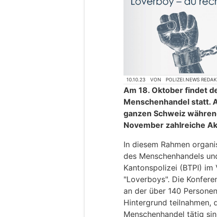
10.10.23
VON
POLIZEI.NEWS REDA
Am 18. Oktober findet d
Menschenhandel statt. A
ganzen Schweiz währen
November zahlreiche Akt
In diesem Rahmen organi
des Menschenhandels und 
Kantonspolizei (BTPI) im
"Loverboys". Die Konfere
an der über 140 Personen
Hintergrund teilnahmen, 
Menschenhandel tätig sin