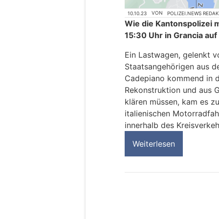
10.10.23
VON
POLIZEI.NEWS REDA
Wie die Kantonspolizei m
15:30 Uhr in Grancia auf
Ein Lastwagen, gelenkt vo
Staatsangehörigen aus de
Cadepiano kommend in den
Rekonstruktion und aus G
klären müssen, kam es zu 
italienischen Motorradfah
innerhalb des Kreisverke
Weiterlesen