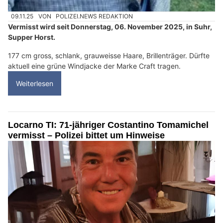
09.11.25
VON
POLIZEI.NEWS REDAKTION
Vermisst wird seit Donnerstag, 06. November 2025, in Suhr,
Supper Horst.
177 cm gross, schlank, grauweisse Haare, Brillenträger. Dürfte
aktuell eine grüne Windjacke der Marke Craft tragen.
Weiterlesen
Locarno TI: 71-jähriger Costantino Tomamichel
vermisst – Polizei bittet um Hinweise