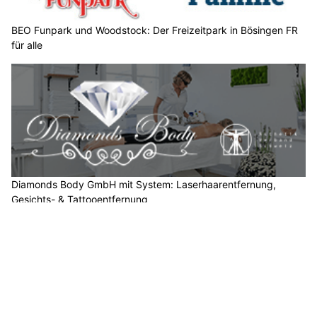
n
S
BEO Funpark und Woodstock: Der Freizeitpark in Bösingen FR
für alle
i
e
b
i
t
t
e
d
i
Diamonds Body GmbH mit System: Laserhaarentfernung,
e
Gesichts- & Tattooentfernung
T
EMPFEHLUNGEN
a
s
s
e
.