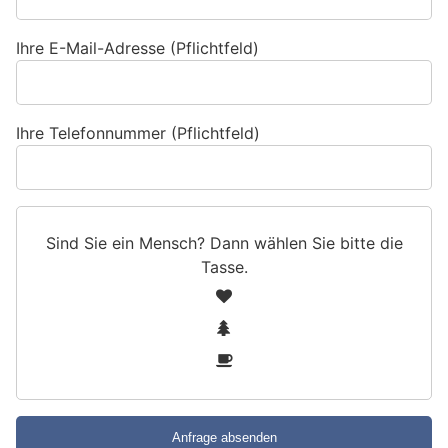
Ihre E-Mail-Adresse (Pflichtfeld)
Ihre Telefonnummer (Pflichtfeld)
Sind Sie ein Mensch? Dann wählen Sie bitte
die
Tasse
.
S
1
i
2
n
3
d
S
i
e