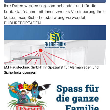
e
Ihre Daten werden sorgsam behandelt und für die
i
Kontaktaufnahme mit Ihnen zwecks Vereinbarung Ihrer
n
kostenlosen Sicherheitsberatung verwendet.
M
PUBLIREPORTAGEN
e
n
s
c
h
?
D
a
EM Haustechnik GmbH: Ihr Spezialist für Alarmanlagen und
Sicherheitslösungen
n
n
w
ä
h
l
e