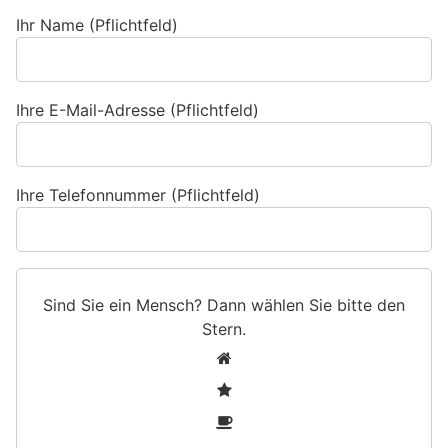
Ihr Name (Pflichtfeld)
Ihre E-Mail-Adresse (Pflichtfeld)
Ihre Telefonnummer (Pflichtfeld)
Sind Sie ein Mensch? Dann wählen Sie bitte
den
Stern
.
S
1
i
2
n
3
d
S