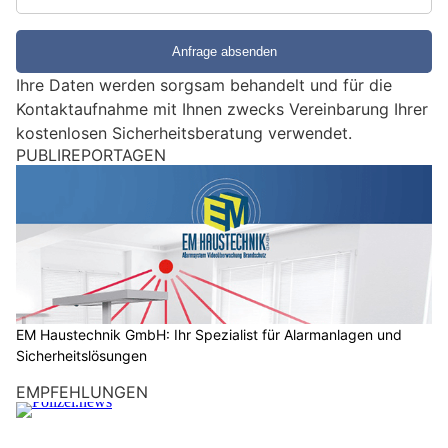
i
e
e
Ihre Daten werden sorgsam behandelt und für die
i
Kontaktaufnahme mit Ihnen zwecks Vereinbarung Ihrer
n
kostenlosen Sicherheitsberatung verwendet.
M
PUBLIREPORTAGEN
e
n
s
c
h
?
D
a
EM Haustechnik GmbH: Ihr Spezialist für Alarmanlagen und
Sicherheitslösungen
n
n
EMPFEHLUNGEN
w
ä