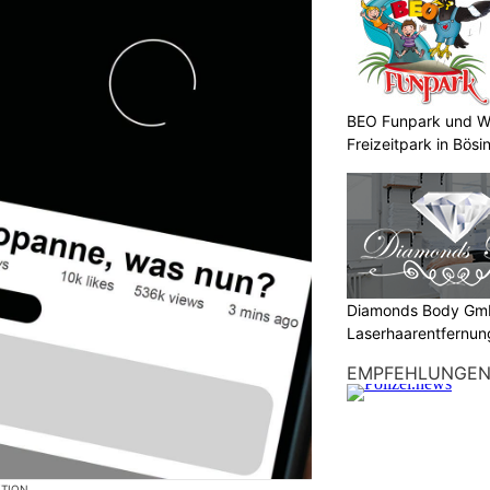
BEO Funpark und W
Freizeitpark in Bösi
Diamonds Body Gmb
Laserhaarentfernung
Tattooentfernung
EMPFEHLUNGE
KTION