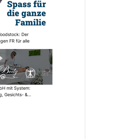
oodstock: Der
ngen FR für alle
H mit System:
, Gesichts- &
N