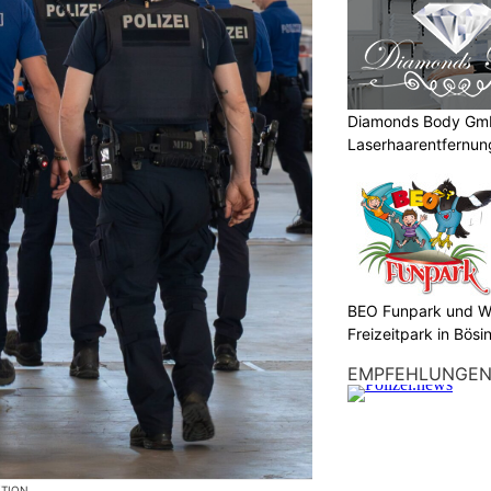
Diamonds Body Gmb
Laserhaarentfernung
Tattooentfernung
BEO Funpark und W
Freizeitpark in Bösi
EMPFEHLUNGE
KTION