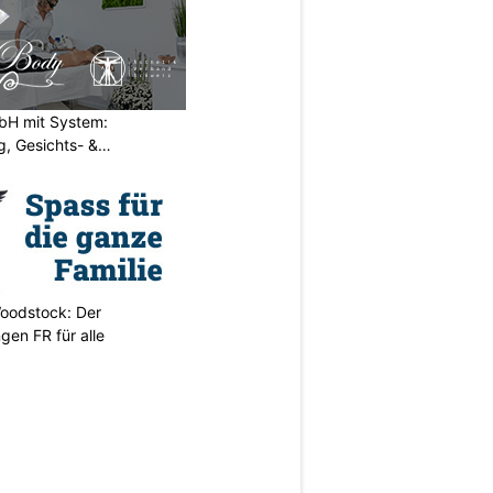
H mit System:
, Gesichts- &
oodstock: Der
ngen FR für alle
N