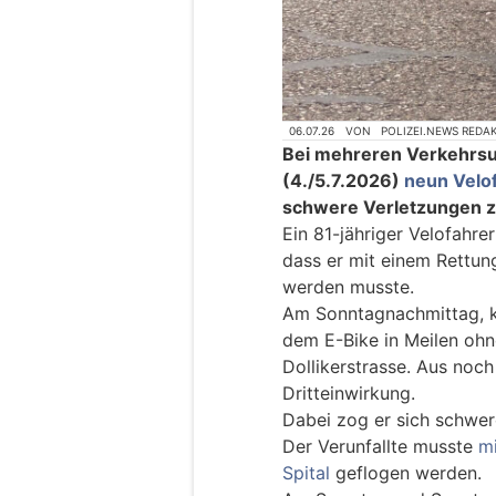
06.07.26
VON
POLIZEI.NEWS REDA
Bei mehreren Verkehrs
(4./5.7.2026)
neun Velo
schwere Verletzungen 
Ein 81-jähriger Velofahrer
dass er mit einem Rettung
werden musste.
Am Sonntagnachmittag, ku
dem E-Bike in Meilen oh
Dollikerstrasse. Aus noc
Dritteinwirkung.
Dabei zog er sich schwer
Der Verunfallte musste
mi
Spital
geflogen werden.