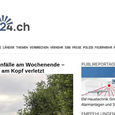
E
LÄNDER
THEMEN
VERBRECHEN
VERKEHR
SBB
PÄSSE
POLIZEI
FEUERWEHR
unfälle am Wochenende –
PUBLIREPORTAG
 am Kopf verletzt
EM Haustechnik GmbH
Alarmanlagen und S
EMPFEHLUNGE