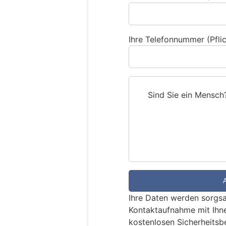
Ihre Telefonnummer (Pflic
Sind Sie ein Mensch
S
i
n
d
S
i
e
e
Ihre Daten werden sorgsa
i
Kontaktaufnahme mit Ihn
n
kostenlosen Sicherheitsb