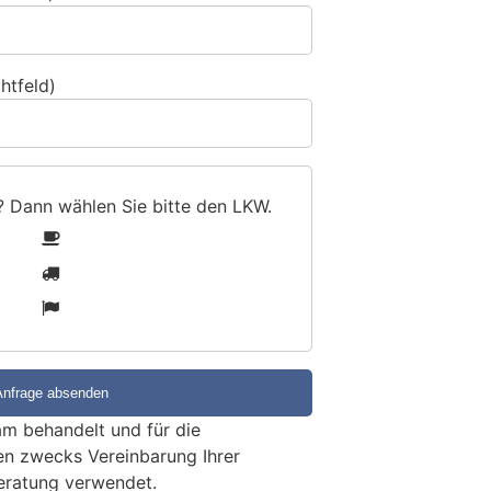
htfeld)
? Dann wählen Sie bitte
den LKW
.
1
2
3
m behandelt und für die
en zwecks Vereinbarung Ihrer
eratung verwendet.