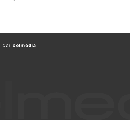
t der
belmedia