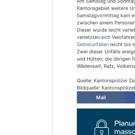
Am Samstag und Sonntag 
Kantonsgebiet weitere Un
Samstagvormittag kam es 
zwischen einem Personen
Dieser wurde leicht verlet
verletzten sich Velofahre
Selbstunfällen
leicht bis 
Zwei dieser Unfälle erei
und Hütten; die übrigen f
Wädenswil, Rafz, Volkets
Quelle: Kantonspolizei Zü
Bildquelle: Kantonspolize
Mail