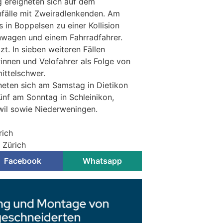
ereigneten sich auf dem
fälle mit Zweiradlenkenden. Am
in Boppelsen zu einer Kollision
wagen und einem Fahrradfahrer.
zt. In sieben weiteren Fällen
rinnen und Velofahrer als Folge von
mittelschwer.
gneten sich am Samstag in Dietikon
ünf am Sonntag in Schleinikon,
wil sowie Niederweningen.
rich
i Zürich
Facebook
Whatsapp