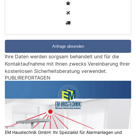
S
1
i
2
n
3
d
S
i
e
e
Ihre Daten werden sorgsam behandelt und für die
i
Kontaktaufnahme mit Ihnen zwecks Vereinbarung Ihrer
n
kostenlosen Sicherheitsberatung verwendet.
M
PUBLIREPORTAGEN
e
n
s
c
h
?
D
a
EM Haustechnik GmbH: Ihr Spezialist für Alarmanlagen und