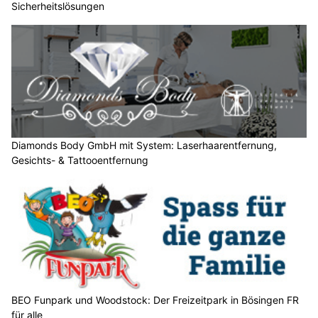
Sicherheitslösungen
n
n
w
ä
h
l
e
n
S
Diamonds Body GmbH mit System: Laserhaarentfernung,
Gesichts- & Tattooentfernung
i
e
b
i
t
t
e
d
e
BEO Funpark und Woodstock: Der Freizeitpark in Bösingen FR
n
für alle