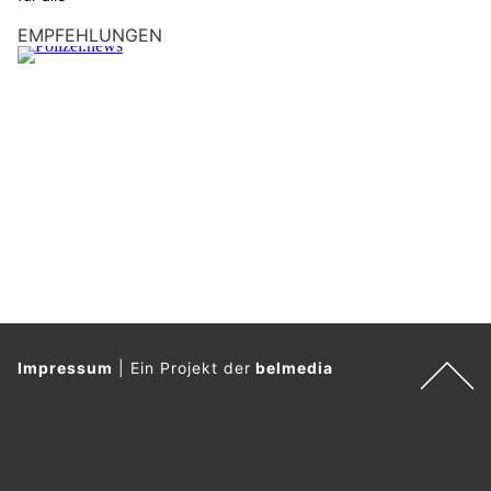
L
EMPFEHLUNGEN
K
W
.
Impressum
|
Ein Projekt der
belmedia