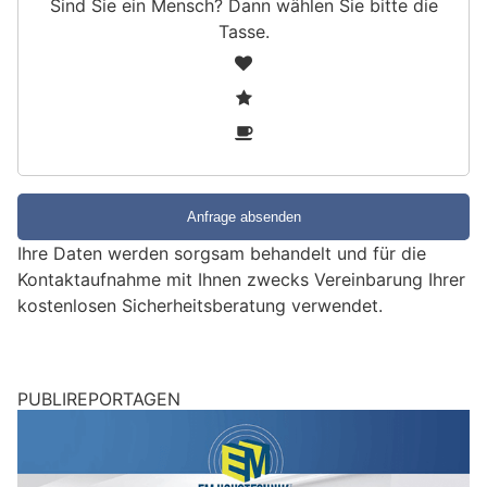
Sind Sie ein Mensch? Dann wählen Sie bitte
die
Tasse
.
S
1
i
2
n
3
d
S
i
e
e
Ihre Daten werden sorgsam behandelt und für die
i
Kontaktaufnahme mit Ihnen zwecks Vereinbarung Ihrer
n
kostenlosen Sicherheitsberatung verwendet.
M
e
n
s
PUBLIREPORTAGEN
c
h
?