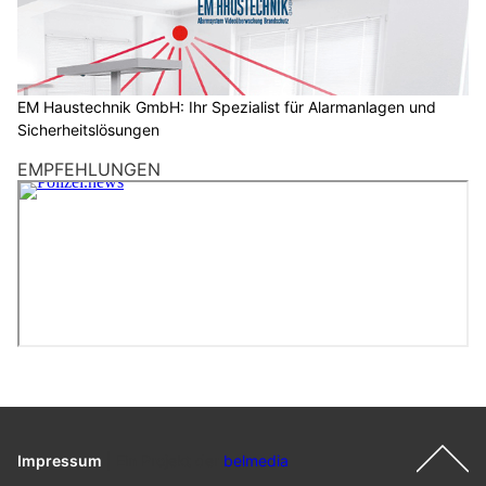
D
a
n
n
EM Haustechnik GmbH: Ihr Spezialist für Alarmanlagen und
w
Sicherheitslösungen
ä
h
EMPFEHLUNGEN
l
e
n
S
i
e
b
i
t
t
e
Impressum
|
Ein Projekt der
belmedia
d