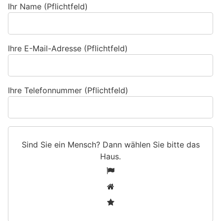
Ihr Name (Pflichtfeld)
Ihre E-Mail-Adresse (Pflichtfeld)
Ihre Telefonnummer (Pflichtfeld)
Sind Sie ein Mensch? Dann wählen Sie bitte
das
Haus
.
S
1
i
2
n
3
d
S