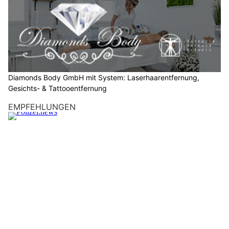
b
i
t
t
e
d
e
Diamonds Body GmbH mit System: Laserhaarentfernung,
n
Gesichts- & Tattooentfernung
S
EMPFEHLUNGEN
t
e
r
n
.