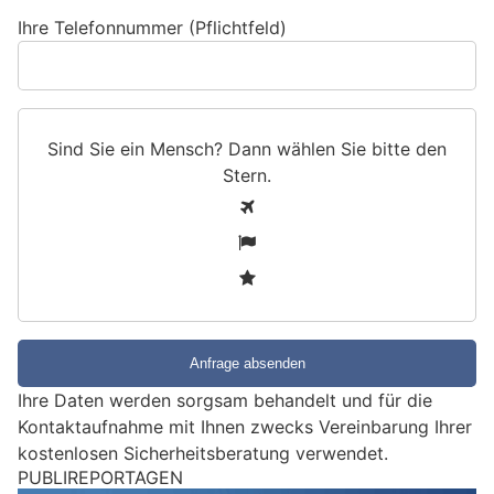
Ihre Telefonnummer (Pflichtfeld)
Sind Sie ein Mensch? Dann wählen Sie bitte
den
Stern
.
S
1
i
2
n
3
d
S
i
e
e
Ihre Daten werden sorgsam behandelt und für die
i
Kontaktaufnahme mit Ihnen zwecks Vereinbarung Ihrer
n
kostenlosen Sicherheitsberatung verwendet.
M
PUBLIREPORTAGEN
e