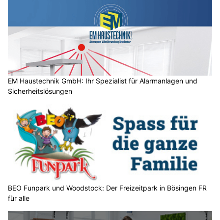
n
s
c
h
?
D
a
EM Haustechnik GmbH: Ihr Spezialist für Alarmanlagen und
Sicherheitslösungen
n
n
w
ä
h
l
e
n
S
BEO Funpark und Woodstock: Der Freizeitpark in Bösingen FR
für alle
i
e