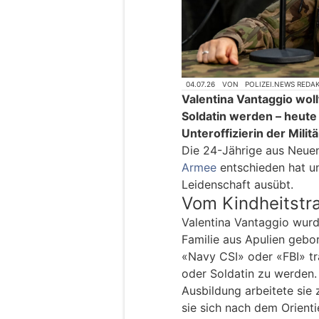
04.07.26
VON
POLIZEI.NEWS REDA
Valentina Vantaggio wol
Soldatin werden – heute 
Unteroffizierin der Militä
Die 24-Jährige aus Neuenb
Armee
entschieden hat un
Leidenschaft ausübt.
Vom Kindheitstra
Valentina Vantaggio wurd
Familie aus Apulien gebor
«Navy CSI» oder «FBI» trä
oder Soldatin zu werden
Ausbildung arbeitete sie 
sie sich nach dem Orienti