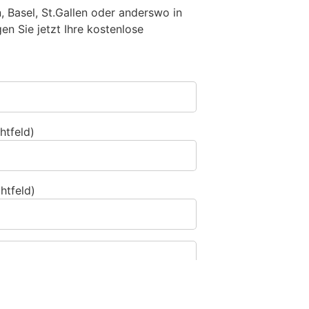
n, Basel, St.Gallen oder anderswo in
n Sie jetzt Ihre kostenlose
htfeld)
htfeld)
Dann wählen Sie bitte
das Flugzeug
.
1
2