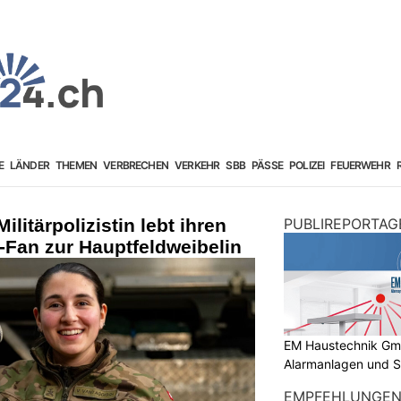
E
LÄNDER
THEMEN
VERBRECHEN
VERKEHR
SBB
PÄSSE
POLIZEI
FEUERWEHR
litärpolizistin lebt ihren
PUBLIREPORTAG
-Fan zur Hauptfeldweibelin
EM Haustechnik GmbH
Alarmanlagen und S
EMPFEHLUNGE