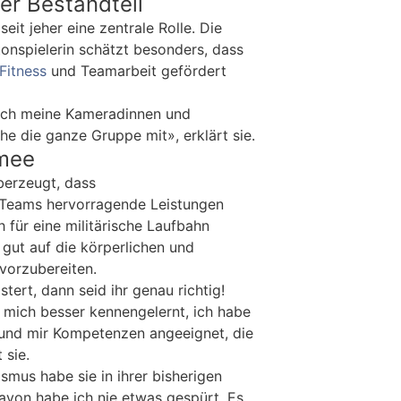
ger Bestandteil
seit jeher eine zentrale Rolle. Die
tonspielerin schätzt besonders, dass
Fitness
und Teamarbeit gefördert
 ich meine Kameradinnen und
e die ganze Gruppe mit», erklärt sie.
rmee
berzeugt, dass
 Teams hervorragende Leistungen
h für eine militärische Laufbahn
ch gut auf die körperlichen und
vorzubereiten.
tert, dann seid ihr genau richtig!
mich besser kennengelernt, ich habe
und mir Kompetenzen angeeignet, die
 sie.
smus habe sie in ihrer bisherigen
Davon habe ich nie etwas gespürt. Es