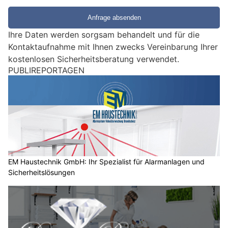
i
e
e
Ihre Daten werden sorgsam behandelt und für die
i
Kontaktaufnahme mit Ihnen zwecks Vereinbarung Ihrer
n
kostenlosen Sicherheitsberatung verwendet.
M
PUBLIREPORTAGEN
e
n
s
c
h
?
D
a
EM Haustechnik GmbH: Ihr Spezialist für Alarmanlagen und
Sicherheitslösungen
n
n
w
ä
h