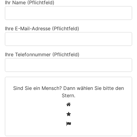
Ihr Name (Pflichtfeld)
Ihre E-Mail-Adresse (Pflichtfeld)
Ihre Telefonnummer (Pflichtfeld)
Sind Sie ein Mensch? Dann wählen Sie bitte
den
Stern
.
S
1
i
2
n
3
d
S