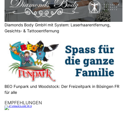
l
e
n
S
Diamonds Body GmbH mit System: Laserhaarentfernung,
Gesichts- & Tattooentfernung
i
e
b
i
t
t
e
d
e
BEO Funpark und Woodstock: Der Freizeitpark in Bösingen FR
n
für alle
S
EMPFEHLUNGEN
t
e
r
n