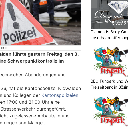
Diamonds Body Gmb
Laserhaarentfernung
Tattooentfernung
KTION
lden führte gestern Freitag, den 3.
ine Schwerpunktkontrolle im
 technischen Abänderungen und
BEO Funpark und W
Freizeitpark in Bösi
026, hat die Kantonspolizei Nidwalden
n und Kollegen der
Kantonspolizeien
n 17:00 und 21:00 Uhr eine
Strassenverkehr durchgeführt.
icht zugelassene Anbauteile und
erungen und Mängel.