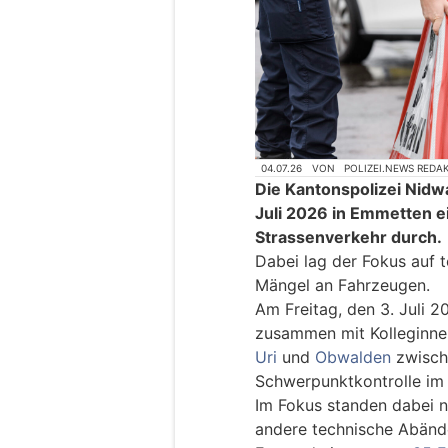
04.07.26
VON
POLIZEI.NEWS REDA
Die Kantonspolizei Nidwa
Juli 2026 in Emmetten e
Strassenverkehr durch.
Dabei lag der Fokus auf
Mängel an Fahrzeugen.
Am Freitag, den 3. Juli 2
zusammen mit Kolleginne
Uri
und
Obwalden
zwische
Schwerpunktkontrolle im 
Im Fokus standen dabei n
andere technische Abänd