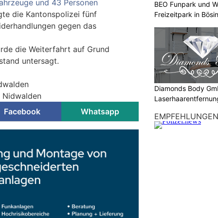
ahrzeuge und 43 Personen
BEO Funpark und W
gte die Kantonspolizei fünf
Freizeitpark in Bösi
iderhandlungen gegen das
de die Weiterfahrt auf Grund
stand untersagt.
idwalden
Diamonds Body Gmb
ei Nidwalden
Laserhaarentfernung
Tattooentfernung
Facebook
Whatsapp
EMPFEHLUNGE