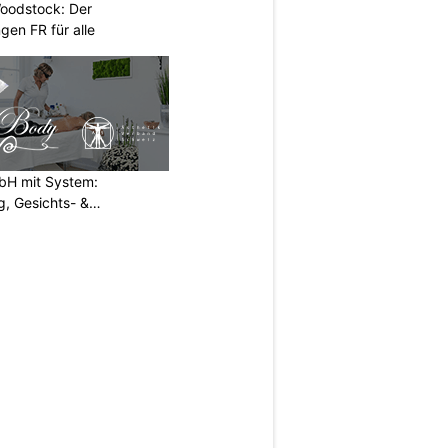
oodstock: Der
ngen FR für alle
H mit System:
, Gesichts- &
N