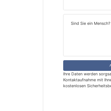
Sind Sie ein Mensch?
S
i
n
d
S
i
e
e
Ihre Daten werden sorgsa
i
Kontaktaufnahme mit Ihn
n
kostenlosen Sicherheitsb
M
e
n
s