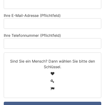
Ihre E-Mail-Adresse (Pflichtfeld)
Ihre Telefonnummer (Pflichtfeld)
Sind Sie ein Mensch? Dann wählen Sie bitte
den
Schlüssel
.
S
1
i
2
n
3
d
S
i