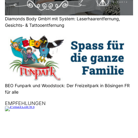
e
n
S
Diamonds Body GmbH mit System: Laserhaarentfernung,
Gesichts- & Tattooentfernung
i
e
b
i
t
t
e
d
e
BEO Funpark und Woodstock: Der Freizeitpark in Bösingen FR
n
für alle
S
EMPFEHLUNGEN
c
h
l
ü
s