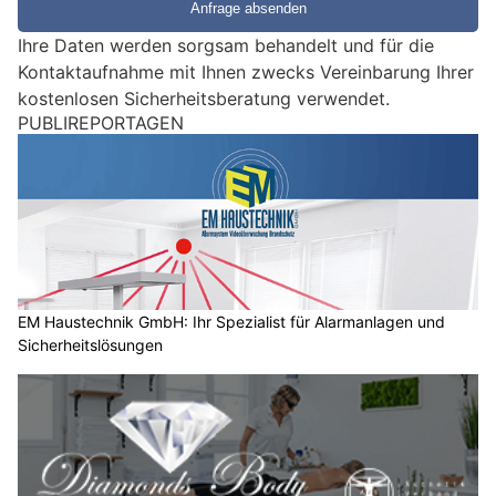
e
e
Ihre Daten werden sorgsam behandelt und für die
i
Kontaktaufnahme mit Ihnen zwecks Vereinbarung Ihrer
n
kostenlosen Sicherheitsberatung verwendet.
M
PUBLIREPORTAGEN
e
n
s
c
h
?
D
a
EM Haustechnik GmbH: Ihr Spezialist für Alarmanlagen und
Sicherheitslösungen
n
n
w
ä
h
l