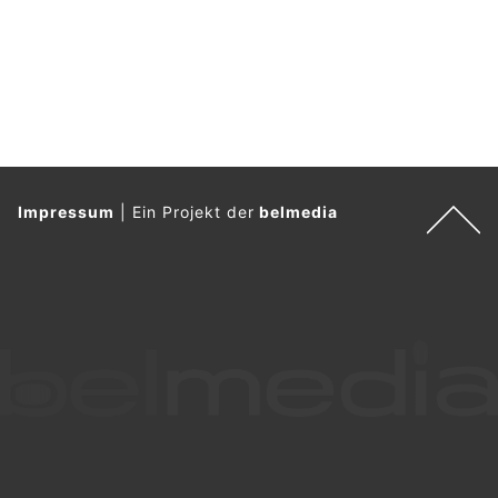
s
e
l
.
Impressum
|
Ein Projekt der
belmedia