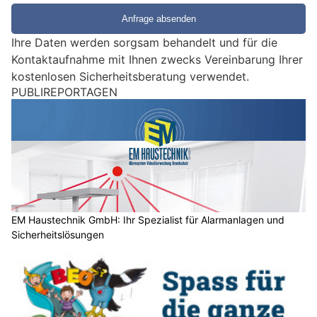
e
e
Ihre Daten werden sorgsam behandelt und für die
i
Kontaktaufnahme mit Ihnen zwecks Vereinbarung Ihrer
n
kostenlosen Sicherheitsberatung verwendet.
M
PUBLIREPORTAGEN
e
n
s
c
h
?
D
a
EM Haustechnik GmbH: Ihr Spezialist für Alarmanlagen und
Sicherheitslösungen
n
n
w
ä
h