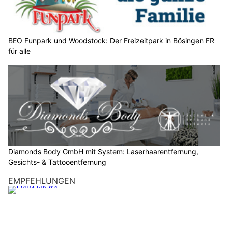
l
e
n
S
BEO Funpark und Woodstock: Der Freizeitpark in Bösingen FR
für alle
i
e
b
i
t
t
e
d
e
Diamonds Body GmbH mit System: Laserhaarentfernung,
n
Gesichts- & Tattooentfernung
L
EMPFEHLUNGEN
K
W
.