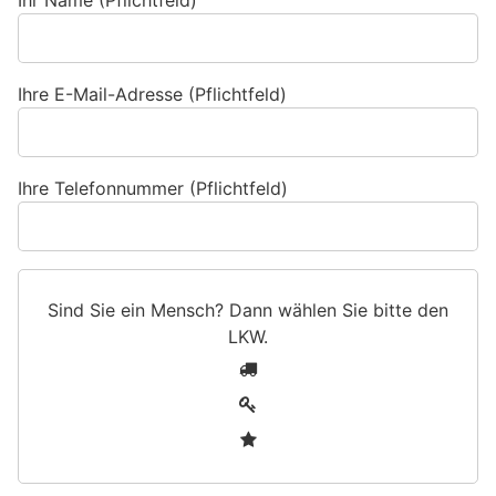
Ihr Name (Pflichtfeld)
Ihre E-Mail-Adresse (Pflichtfeld)
Ihre Telefonnummer (Pflichtfeld)
Sind Sie ein Mensch? Dann wählen Sie bitte
den
LKW
.
S
1
i
2
n
3
d
S
i