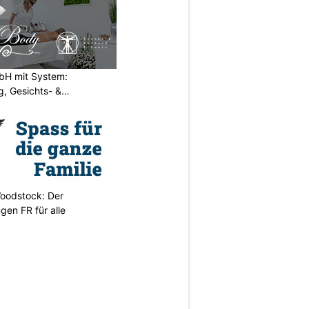
H mit System:
, Gesichts- &
oodstock: Der
ngen FR für alle
N