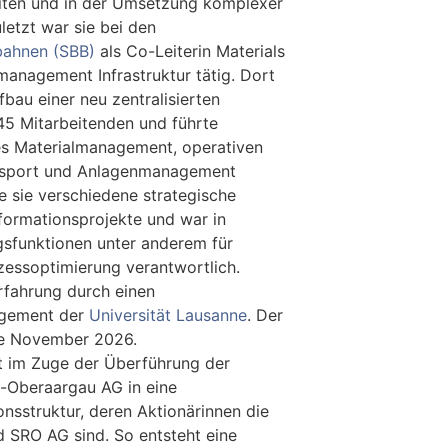
eiten und in der Umsetzung komplexer
letzt war sie bei den
bahnen (SBB)
als Co-Leiterin Materials
nagement Infrastruktur tätig. Dort
bau einer neu zentralisierten
 45 Mitarbeitenden und führte
es Materialmanagement, operativen
ransport und Anlagenmanagement
e sie verschiedene strategische
formationsprojekte und war in
gsfunktionen unter anderem für
ozessoptimierung verantwortlich.
erfahrung durch einen
agement der
Universität Lausanne
. Der
tte November 2026.
t im Zuge der Überführung der
-Oberaargau AG in eine
nsstruktur, deren Aktionärinnen die
SRO AG sind. So entsteht eine