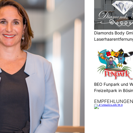
Diamonds Body Gmb
Laserhaarentfernung
Tattooentfernung
BEO Funpark und W
Freizeitpark in Bösi
EMPFEHLUNGE