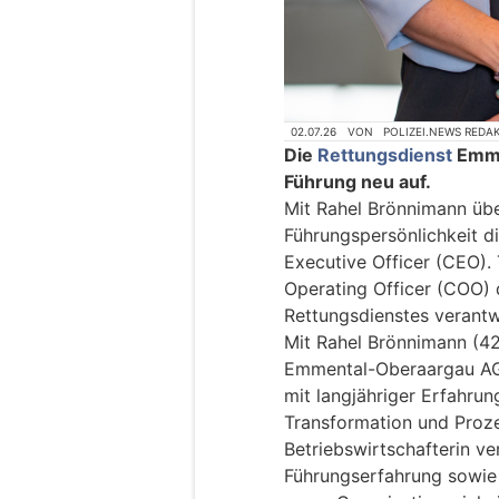
02.07.26
VON
POLIZEI.NEWS REDA
Die
Rettungsdienst
Emme
Führung neu auf.
Mit Rahel Brönnimann üb
Führungspersönlichkeit d
Executive Officer (CEO).
Operating Officer (COO) 
Rettungsdienstes verantw
Mit Rahel Brönnimann (42
Emmental-Oberaargau AG
mit langjähriger Erfahrun
Transformation und Pro
Betriebswirtschafterin ve
Führungserfahrung sowie