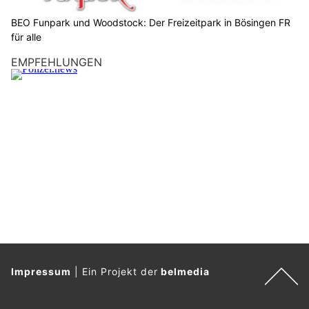
d
e
BEO Funpark und Woodstock: Der Freizeitpark in Bösingen FR
n
für alle
S
EMPFEHLUNGEN
c
h
l
ü
s
s
e
l
.
Impressum
|
Ein Projekt der
belmedia