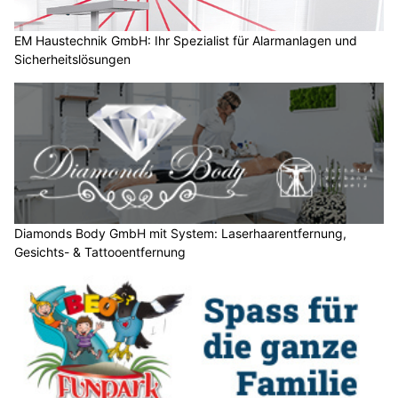
D
a
EM Haustechnik GmbH: Ihr Spezialist für Alarmanlagen und
Sicherheitslösungen
n
n
w
ä
h
l
e
n
S
Diamonds Body GmbH mit System: Laserhaarentfernung,
Gesichts- & Tattooentfernung
i
e
b
i
t
t
e