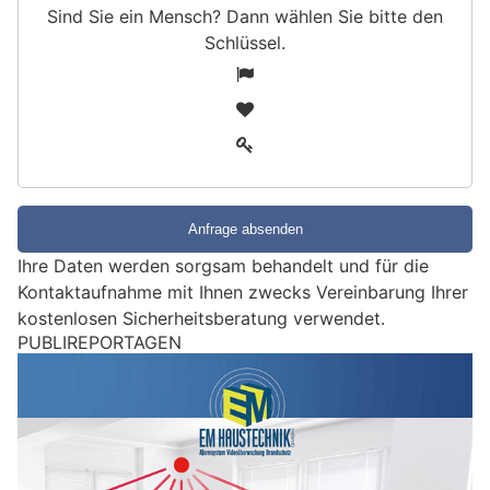
Sind Sie ein Mensch? Dann wählen Sie bitte
den
Schlüssel
.
S
1
i
2
n
3
d
S
i
e
e
Ihre Daten werden sorgsam behandelt und für die
i
Kontaktaufnahme mit Ihnen zwecks Vereinbarung Ihrer
n
kostenlosen Sicherheitsberatung verwendet.
M
PUBLIREPORTAGEN
e
n
s
c
h
?