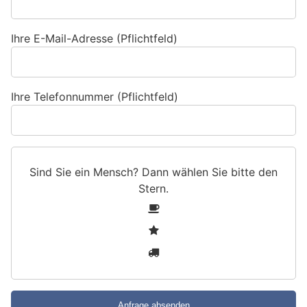
Ihre E-Mail-Adresse (Pflichtfeld)
Ihre Telefonnummer (Pflichtfeld)
Sind Sie ein Mensch? Dann wählen Sie bitte
den
Stern
.
S
1
i
2
n
3
d
S
i
e