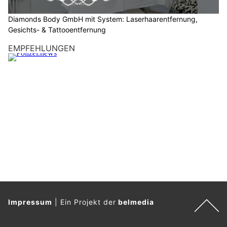
identifiziert worden.
Es handelt sich um eine 20-jährige Schweizerin. Zwei Personen
wurden im Zuge der Abklärungen angehalten, bei einer Person
wurde ein Antrag auf Untersuchungshaft gestellt. Die
umfassenden Ermittlungen, insbesondere zu den Umständen
des Todes, dauern an. Die
Kantonspolizei Bern
bittet die
Bevölkerung weiterhin um Hinweise.
Weiterlesen
Bern: Schulstart im Kanton – Polizei verstärkt
Kontrollen auf den Schulwegen
04.08.26
VON
POLIZEI.NEWS REDAKTION
Am kommenden Montag beginnt das neue Schuljahr. Gerade
die jüngsten Verkehrsteilnehmenden benötigen jetzt
besondere Aufmerksamkeit, denn sie können Gefahren im
Strassenverkehr noch nicht richtig einschätzen.
Mit verstärkten Präventionsaktionen und Kontrollen entlang der