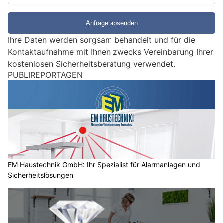
i
e
e
Ihre Daten werden sorgsam behandelt und für die
i
Kontaktaufnahme mit Ihnen zwecks Vereinbarung Ihrer
n
kostenlosen Sicherheitsberatung verwendet.
M
PUBLIREPORTAGEN
e
n
s
c
h
?
D
a
EM Haustechnik GmbH: Ihr Spezialist für Alarmanlagen und
Sicherheitslösungen
n
n
w
ä