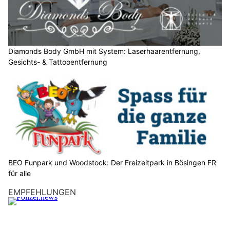
h
l
e
n
S
Diamonds Body GmbH mit System: Laserhaarentfernung,
Gesichts- & Tattooentfernung
i
e
b
i
t
t
e
d
e
BEO Funpark und Woodstock: Der Freizeitpark in Bösingen FR
n
für alle
S
EMPFEHLUNGEN
t
e
r