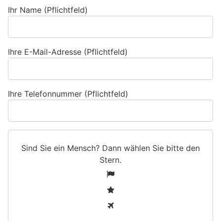
Ihr Name (Pflichtfeld)
Ihre E-Mail-Adresse (Pflichtfeld)
Ihre Telefonnummer (Pflichtfeld)
Sind Sie ein Mensch? Dann wählen Sie bitte
den
Stern
.
S
1
i
2
n
3
d
S