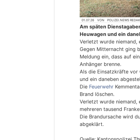
01.07.26
VON
POLIZEI.NEWS REDA
Am späten Dienstagaben
Heuwagen und ein dane
Verletzt wurde niemand, 
Gegen Mitternacht ging b
Meldung ein, dass auf ein
Anhänger brenne.
Als die Einsatzkräfte vor
und ein daneben abgestel
Die
Feuerwehr
Kemmental 
Brand löschen.
Verletzt wurde niemand,
mehreren tausend Franke
Die Brandursache wird d
abgeklärt.
Quelle: Kantonspolizei T