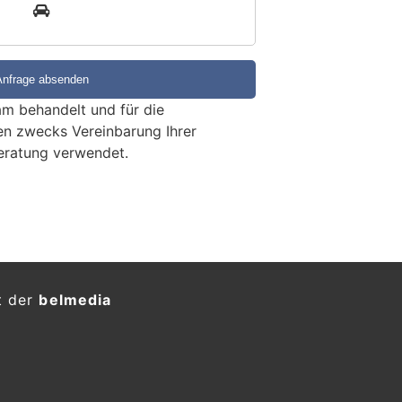
3
m behandelt und für die
en zwecks Vereinbarung Ihrer
eratung verwendet.
lbrand in Parkhaus
 Sachschaden
KTION
et ein Auto in einem Parkhaus in
Die Brandursache wird abgeklärt.