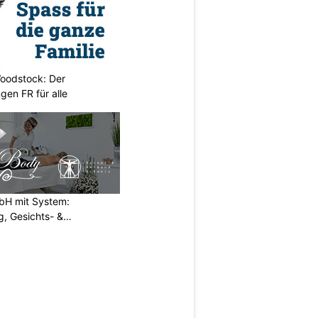
oodstock: Der
ngen FR für alle
H mit System:
, Gesichts- &
N