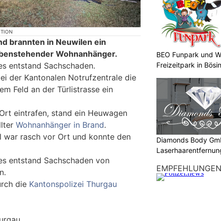
KTION
d brannten in Neuwilen ein
benstehender Wohnanhänger.
BEO Funpark und W
Freizeitpark in Bösi
es entstand Sachschaden.
ei der Kantonalen Notrufzentrale die
em Feld an der Türlistrasse ein
 Ort eintrafen, stand ein Heuwagen
lter
Wohnanhänger in Brand
.
war rasch vor Ort und konnte den
Diamonds Body Gmb
Laserhaarentfernung
 es entstand Sachschaden von
Tattooentfernung
EMPFEHLUNGE
n.
urch die
Kantonspolizei Thurgau
hurgau