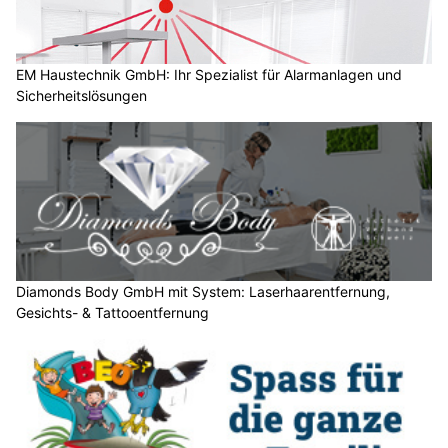
h
?
D
a
EM Haustechnik GmbH: Ihr Spezialist für Alarmanlagen und
Sicherheitslösungen
n
n
w
ä
h
l
e
n
S
Diamonds Body GmbH mit System: Laserhaarentfernung,
Gesichts- & Tattooentfernung
i
e
b
i
t
t