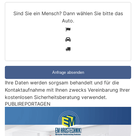
Sind Sie ein Mensch? Dann wählen Sie bitte
das
Auto
.
S
1
i
2
n
3
d
S
i
e
e
Ihre Daten werden sorgsam behandelt und für die
i
Kontaktaufnahme mit Ihnen zwecks Vereinbarung Ihrer
n
kostenlosen Sicherheitsberatung verwendet.
M
PUBLIREPORTAGEN
e
n
s
c