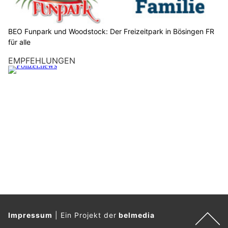
e
d
a
BEO Funpark und Woodstock: Der Freizeitpark in Bösingen FR
s
für alle
A
EMPFEHLUNGEN
u
t
o
.
Impressum
|
Ein Projekt der
belmedia