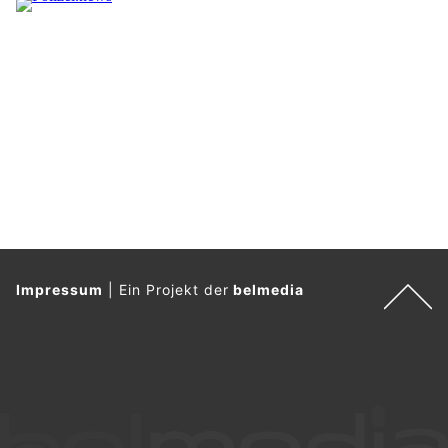
e
r
n
.
Impressum
|
Ein Projekt der
belmedia