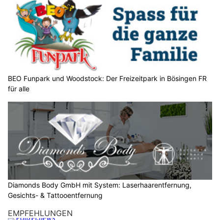
w
ä
h
l
e
n
S
BEO Funpark und Woodstock: Der Freizeitpark in Bösingen FR
für alle
i
e
b
i
t
t
e
d
e
Diamonds Body GmbH mit System: Laserhaarentfernung,
n
Gesichts- & Tattooentfernung
S
EMPFEHLUNGEN
t