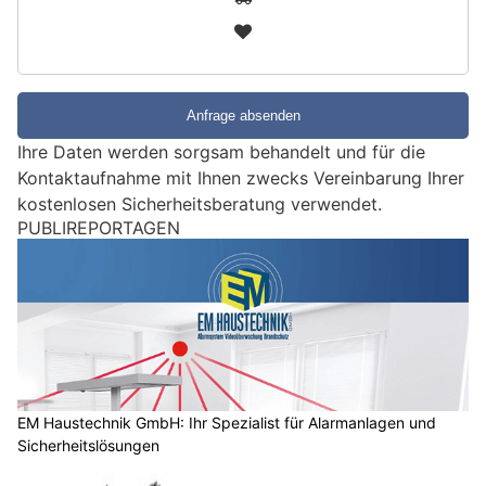
n
3
d
S
i
e
e
Ihre Daten werden sorgsam behandelt und für die
i
Kontaktaufnahme mit Ihnen zwecks Vereinbarung Ihrer
n
kostenlosen Sicherheitsberatung verwendet.
M
PUBLIREPORTAGEN
e
n
s
c
h
?
D
a
EM Haustechnik GmbH: Ihr Spezialist für Alarmanlagen und
Sicherheitslösungen
n
n