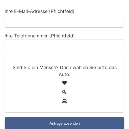
Ihre E-Mail-Adresse (Pflichtfeld)
Ihre Telefonnummer (Pflichtfeld)
Sind Sie ein Mensch? Dann wählen Sie bitte
das
Auto
.
S
1
i
2
n
3
d
S
i
e