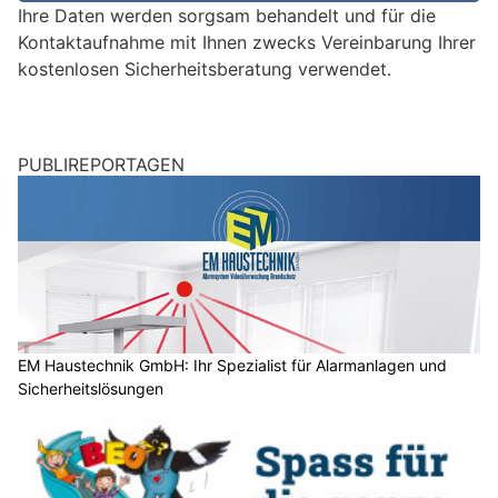
e
Ihre Daten werden sorgsam behandelt und für die
i
Kontaktaufnahme mit Ihnen zwecks Vereinbarung Ihrer
n
kostenlosen Sicherheitsberatung verwendet.
M
e
n
s
PUBLIREPORTAGEN
c
h
?
D
a
n
n
EM Haustechnik GmbH: Ihr Spezialist für Alarmanlagen und
w
Sicherheitslösungen
ä
h
l
e