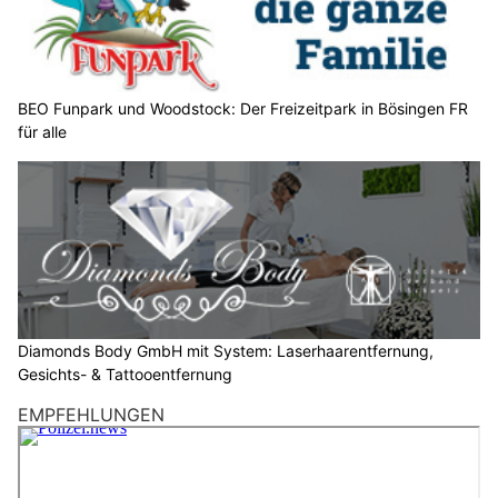
n
S
i
e
BEO Funpark und Woodstock: Der Freizeitpark in Bösingen FR
b
für alle
i
t
t
e
d
a
s
A
Diamonds Body GmbH mit System: Laserhaarentfernung,
u
Gesichts- & Tattooentfernung
t
o
EMPFEHLUNGEN
.