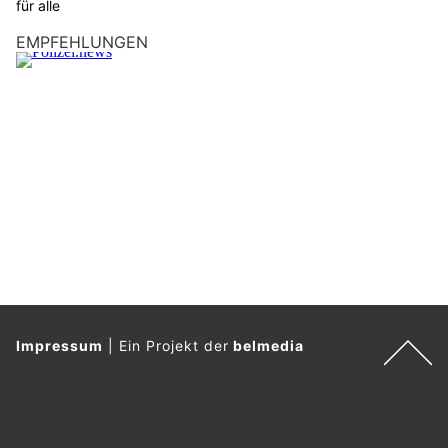
s
für alle
F
EMPFEHLUNGEN
l
u
g
z
e
u
g
.
Impressum
|
Ein Projekt der
belmedia