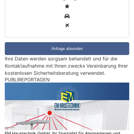
S
1
i
2
n
3
d
S
i
e
e
Ihre Daten werden sorgsam behandelt und für die
i
Kontaktaufnahme mit Ihnen zwecks Vereinbarung Ihrer
n
kostenlosen Sicherheitsberatung verwendet.
M
PUBLIREPORTAGEN
e
n
s
c
h
?
D
a
EM Haustechnik GmbH: Ihr Spezialist für Alarmanlagen und