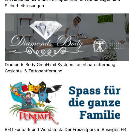
Sicherheitslösungen
n
n
w
ä
h
l
e
n
S
Diamonds Body GmbH mit System: Laserhaarentfernung,
Gesichts- & Tattooentfernung
i
e
b
i
t
t
e
d
a
BEO Funpark und Woodstock: Der Freizeitpark in Bösingen FR