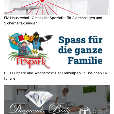
?
D
a
EM Haustechnik GmbH: Ihr Spezialist für Alarmanlagen und
Sicherheitslösungen
n
n
w
ä
h
l
e
n
S
BEO Funpark und Woodstock: Der Freizeitpark in Bösingen FR
für alle
i
e
b
i
t
t