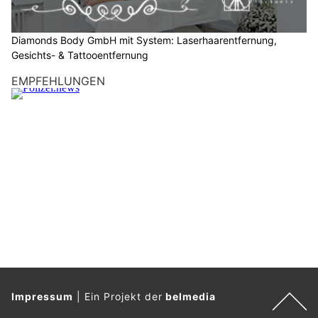
e
d
e
Diamonds Body GmbH mit System: Laserhaarentfernung,
n
Gesichts- & Tattooentfernung
S
EMPFEHLUNGEN
t
e
r
n
.
Impressum
|
Ein Projekt der
belmedia