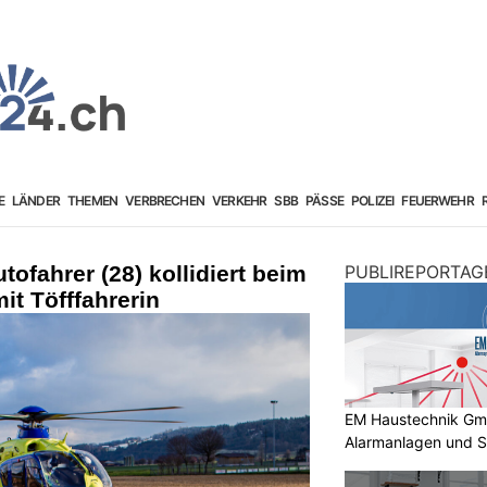
E
LÄNDER
THEMEN
VERBRECHEN
VERKEHR
SBB
PÄSSE
POLIZEI
FEUERWEHR
ofahrer (28) kollidiert beim
PUBLIREPORTAG
it Töfffahrerin
EM Haustechnik GmbH
Alarmanlagen und S