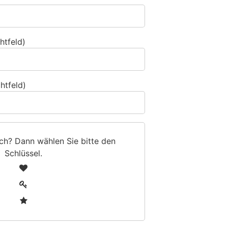
htfeld)
htfeld)
sch? Dann wählen Sie bitte
den
Schlüssel
.
1
2
3