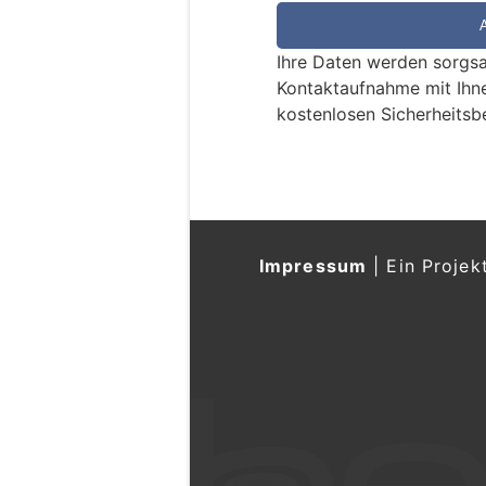
e
e
Ihre Daten werden sorgsa
i
Kontaktaufnahme mit Ihn
n
kostenlosen Sicherheitsb
M
e
n
s
c
h
Impressum
|
Ein Projek
?
D
a
n
n
w
ä
h