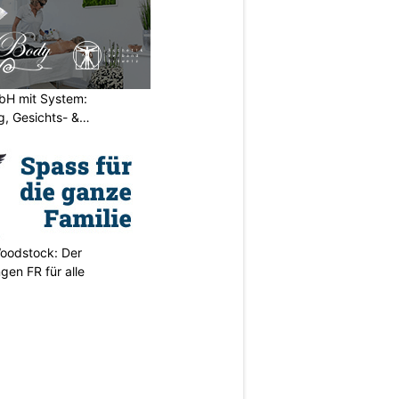
H mit System:
, Gesichts- &
oodstock: Der
ngen FR für alle
N