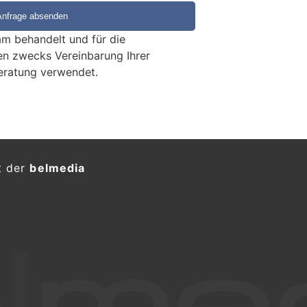
m behandelt und für die
en zwecks Vereinbarung Ihrer
eratung verwendet.
t der
belmedia