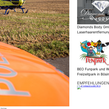
Diamonds Body Gmb
Laserhaarentfernung
Tattooentfernung
BEO Funpark und W
Freizeitpark in Bösi
EMPFEHLUNGE
KTION