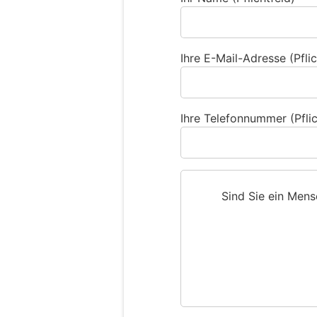
Ihre E-Mail-Adresse (Pflic
Ihre Telefonnummer (Pflic
Sind Sie ein Men
S
i
n
d
S
i