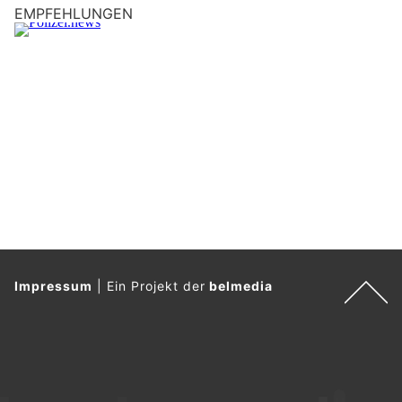
S
EMPFEHLUNGEN
c
h
l
ü
s
s
e
l
.
Impressum
|
Ein Projekt der
belmedia