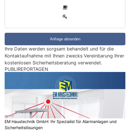
i
2
n
3
d
S
i
e
e
Ihre Daten werden sorgsam behandelt und für die
i
Kontaktaufnahme mit Ihnen zwecks Vereinbarung Ihrer
n
kostenlosen Sicherheitsberatung verwendet.
M
PUBLIREPORTAGEN
e
n
s
c
h
?
D
a
EM Haustechnik GmbH: Ihr Spezialist für Alarmanlagen und
Sicherheitslösungen
n