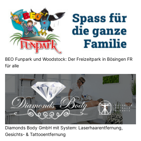
n
w
ä
h
l
e
n
S
BEO Funpark und Woodstock: Der Freizeitpark in Bösingen FR
für alle
i
e
b
i
t
t
e
d
e
Diamonds Body GmbH mit System: Laserhaarentfernung,
n
Gesichts- & Tattooentfernung