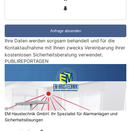
n
3
d
S
i
e
e
Ihre Daten werden sorgsam behandelt und für die
i
Kontaktaufnahme mit Ihnen zwecks Vereinbarung Ihrer
n
kostenlosen Sicherheitsberatung verwendet.
M
PUBLIREPORTAGEN
e
n
s
c
h
?
D
a
EM Haustechnik GmbH: Ihr Spezialist für Alarmanlagen und
Sicherheitslösungen
n
n