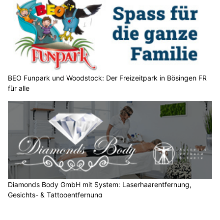
w
ä
h
l
e
n
S
BEO Funpark und Woodstock: Der Freizeitpark in Bösingen FR
für alle
i
e
b
i
t
t
e
d
a
Diamonds Body GmbH mit System: Laserhaarentfernung,
s
Gesichts- & Tattooentfernung
H
EMPFEHLUNGEN
a