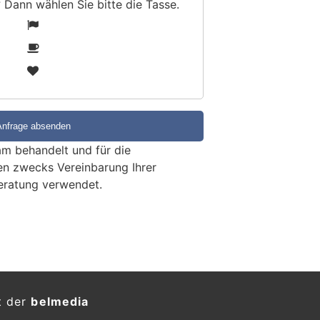
? Dann wählen Sie bitte
die Tasse
.
1
2
3
m behandelt und für die
en zwecks Vereinbarung Ihrer
eratung verwendet.
llen SG: Fünf Einbrüche
Schäden in Tausenderhöhe
KTION
nd Freitagmorgen (12.06.2026)
i St.Gallen fünf Einbrüche