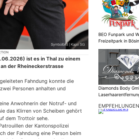
BEO Funpark und W
Freizeitpark in Bösi
KTION
6.2026) ist es in Thal zu einem
t an der Rheineckerstrasse
geleiteten Fahndung konnte die
Diamonds Body Gmb
n zwei Personen anhalten und
Laserhaarentfernung
Tattooentfernung
eine Anwohnerin der Notruf- und
EMPFEHLUNGE
 sie das Klirren von Scheiben gehört
f dem Trottoir sehe.
atrouillen der Kantonspolizei
lich der Fahndung eine Person beim