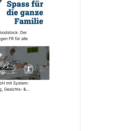
oodstock: Der
ngen FR für alle
H mit System:
, Gesichts- &
N