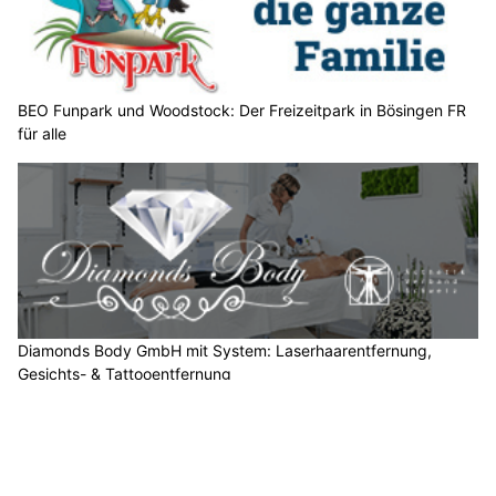
h
l
e
n
S
BEO Funpark und Woodstock: Der Freizeitpark in Bösingen FR
für alle
i
e
b
i
t
t
e
d
i
Diamonds Body GmbH mit System: Laserhaarentfernung,
e
Gesichts- & Tattooentfernung
T
EMPFEHLUNGEN
a
s
s