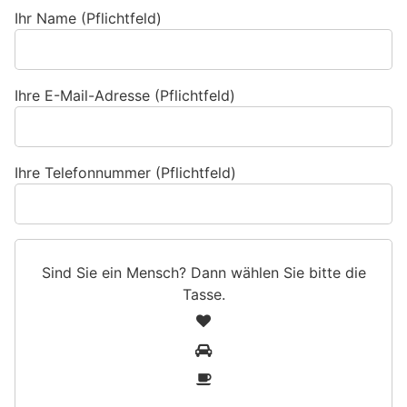
Ihr Name (Pflichtfeld)
Ihre E-Mail-Adresse (Pflichtfeld)
Ihre Telefonnummer (Pflichtfeld)
Sind Sie ein Mensch? Dann wählen Sie bitte
die
Tasse
.
S
1
i
2
n
3
d
S