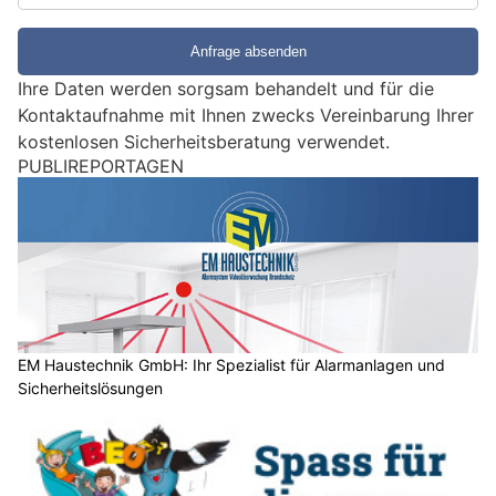
i
e
e
Ihre Daten werden sorgsam behandelt und für die
i
Kontaktaufnahme mit Ihnen zwecks Vereinbarung Ihrer
n
kostenlosen Sicherheitsberatung verwendet.
M
PUBLIREPORTAGEN
e
n
s
c
h
?
D
a
EM Haustechnik GmbH: Ihr Spezialist für Alarmanlagen und
Sicherheitslösungen
n
n
w
ä